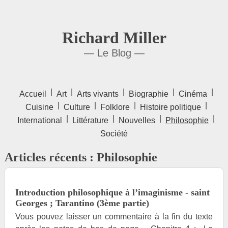
Richard Miller
— Le Blog —
|
|
|
|
|
Accueil
Art
Arts vivants
Biographie
Cinéma
|
|
|
|
Cuisine
Culture
Folklore
Histoire politique
|
|
|
|
International
Littérature
Nouvelles
Philosophie
Société
Articles récents : Philosophie
Introduction philosophique à l’imaginisme - saint
Georges ; Tarantino (3ème partie)
Vous pouvez laisser un commentaire à la fin du texte