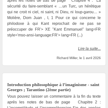
après les notes de bas de page Chapitre 4 : La
sécurité du faire-semblant « …un Turc, un hérétique
qui ne croit ni ciel, ni saint, ni Dieu, ni loup-garou… »
Molière, Dom Juan , I, 1 Pour ce qui concerne le
philodoxe à qui Kant reprochait de ne pas se
préoccuper de FR'> XE "Kant Emmanuel" lang=FR
style='mso-ansi-language:FR'> lang=FR (...)
Lire la suite...
Richard Miller, le 1 avril 2026
Introduction philosophique à l’imaginisme - saint
Georges ; Tarantino (2ème partie)
Vous pouvez laisser un commentaire à la fin du texte
après les notes de bas de page Chapitre 2 :
L’incomplétude et l’incompréhension Fin des années