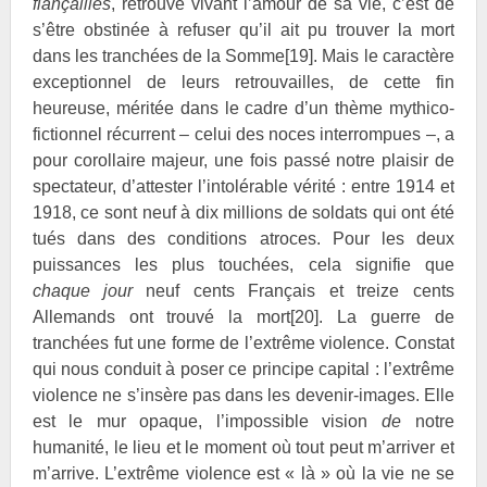
fiançailles
, retrouve vivant l’amour de sa vie, c’est de
s’être obstinée à refuser qu’il ait pu trouver la mort
dans les tranchées de la Somme
[19]
. Mais le caractère
exceptionnel de leurs retrouvailles, de cette fin
heureuse, méritée dans le cadre d’un thème mythico-
fictionnel récurrent – celui des noces interrompues –, a
pour corollaire majeur, une fois passé notre plaisir de
spectateur, d’attester l’intolérable vérité : entre 1914 et
1918, ce sont neuf à dix millions de soldats qui ont été
tués dans des conditions atroces. Pour les deux
puissances les plus touchées, cela signifie que
chaque jour
neuf cents Français et treize cents
Allemands ont trouvé la mort
[20]
. La guerre de
tranchées fut une forme de l’extrême violence. Constat
qui nous conduit à poser ce principe capital : l’extrême
violence ne s’insère pas dans les devenir-images. Elle
est le mur opaque, l’impossible vision
de
notre
humanité, le lieu et le moment où tout peut m’arriver et
m’arrive. L’extrême violence est « là » où la vie ne se