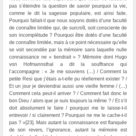
pas s’éteindre la question de
savoir
pourquoi la vie,
comme le dit la sagesse populaire, est ainsi faite.
Pourquoi fallait-il que nous soyons dotés d’une faculté
de connaître limitée qui, de surcroît, soit consciente de
son incomplétude ? Pourquoi être dotés d’une faculté
de connaître limitée, mais à ce point nécessaire qu’elle
se voit secondée par la mémoire sans laquelle nulle
connaissance ne « tiendrait » ? Mémoire dont Hugo
von Hofmannsthal a dit la souffrance qui
l’accompagne : « Je me souviens (…) / Comment la
petite Resi que j’étais a-t-elle pu réellement exister ? /
Et un jour je deviendrai aussi une vieille femme / (…)
Comment cela peut-il arriver ? / Comment fait donc le
bon Dieu / alors que je suis toujours la même ? / Et s’il
doit absolument le faire / pourquoi me le laisse-t-il
entrevoir / si clairement ? Pourquoi ne me le cache-t-il
pas ? »
[23]
. Mais autant la connaissance est flanquée
de son revers, l’ignorance, autant la mémoire est