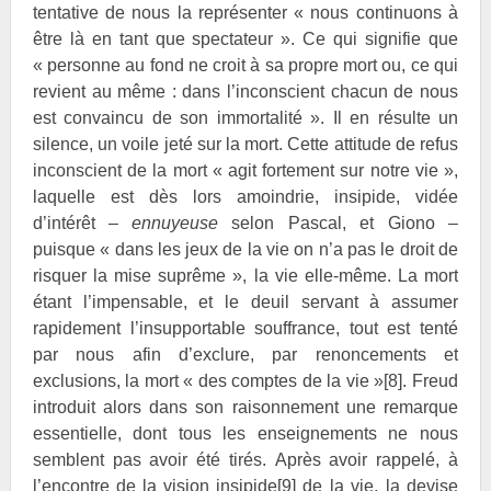
tentative de nous la représenter « nous continuons à
être là en tant que spectateur ». Ce qui signifie que
« personne au fond ne croit à sa propre mort ou, ce qui
revient au même : dans l’inconscient chacun de nous
est convaincu de son immortalité ». Il en résulte un
silence, un voile jeté sur la mort. Cette attitude de refus
inconscient de la mort « agit fortement sur notre vie »,
laquelle est dès lors amoindrie, insipide, vidée
d’intérêt –
ennuyeuse
selon Pascal, et Giono –
puisque « dans les jeux de la vie on n’a pas le droit de
risquer la mise suprême », la vie elle-même. La mort
étant l’impensable, et le deuil servant à assumer
rapidement l’insupportable souffrance, tout est tenté
par nous afin d’exclure, par renoncements et
exclusions, la mort « des comptes de la vie »
[8]
. Freud
introduit alors dans son raisonnement une remarque
essentielle, dont tous les enseignements ne nous
semblent pas avoir été tirés. Après avoir rappelé, à
l’encontre de la vision insipide
[9]
de la vie, la devise