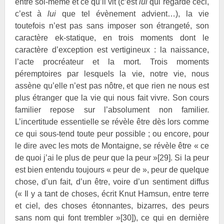
entre soi-même et ce qu’il vit (c’est
lui
qui regarde ceci,
c’est à
lui
que tel évènement advient…), la vie
toutefois n’est pas sans imposer son étrangeté, son
caractère ek-statique, en trois moments dont le
caractère d’exception est vertigineux : la naissance,
l’acte procréateur et la mort. Trois moments
péremptoires par lesquels la vie, notre vie, nous
assène qu’elle n’est pas nôtre, et que rien ne nous est
plus étranger que la vie qui nous fait vivre. Son cours
familier repose sur l’absolument non familier.
L’incertitude essentielle se révèle être dès lors comme
ce qui sous-tend toute peur possible ; ou encore, pour
le dire avec les mots de Montaigne, se révèle être « ce
de quoi j’ai le plus de peur que la peur »
[29]
. Si la peur
est bien entendu toujours « peur de », peur de quelque
chose, d’un fait, d’un être, voire d’un sentiment diffus
(« Il y a tant de choses, écrit Knut Hamsun, entre terre
et ciel, des choses étonnantes, bizarres, des peurs
sans nom qui font trembler »
[30]
), ce qui en dernière