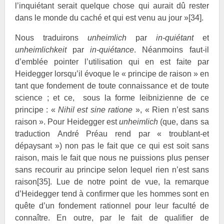
l’inquiétant serait quelque chose qui aurait dû rester
dans le monde du caché et qui est venu au jour »
[34]
.
Nous traduirons
unheimlich
par
in-quiétant
et
unheimlichkeit
par
in-quiétance
. Néanmoins faut-il
d’emblée pointer l’utilisation qui en est faite par
Heidegger lorsqu’il évoque le « principe de raison » en
tant que fondement de toute connaissance et de toute
science ; et ce, sous la forme leibnizienne de ce
principe : «
Nihil est sine ratione
», « Rien n’est sans
raison ». Pour Heidegger est
unheimlich
(que, dans sa
traduction André Préau rend par « troublant-et
dépaysant ») non pas le fait que ce qui est soit sans
raison, mais le fait que nous ne puissions plus penser
sans recourir au principe selon lequel rien n’est sans
raison
[35]
. Lue de notre point de vue, la remarque
d’Heidegger tend à confirmer que les hommes sont en
quête d’un fondement rationnel pour leur faculté de
connaître. En outre, par le fait de qualifier de