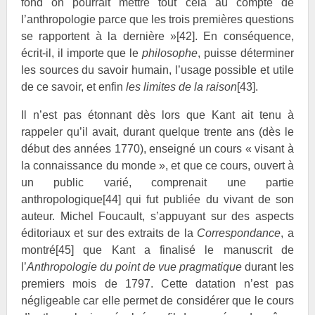
fond on pourrait mettre tout cela au compte de
l’anthropologie parce que les trois premières questions
se rapportent à la dernière »
[42]
. En conséquence,
écrit-il, il importe que le
philosophe
, puisse déterminer
les sources du savoir humain, l’usage possible et utile
de ce savoir, et enfin
les limites de la raison
[43]
.
Il n’est pas étonnant dès lors que Kant
ait tenu à
rappeler qu’il avait, durant quelque trente ans (dès le
début des années 1770), enseigné un cours « visant à
la connaissance du monde », et que ce cours, ouvert à
un public varié, comprenait une partie
anthropologique
[44]
qui fut publiée du vivant de son
auteur. Michel Foucault, s’appuyant sur des aspects
éditoriaux et sur des extraits de la
Correspondance
,
a
montré
[45]
que Kant a finalisé le manuscrit de
l’
Anthropologie du point de vue pragmatique
durant les
premiers mois de 1797. Cette datation n’est pas
négligeable car elle permet de considérer que le cours