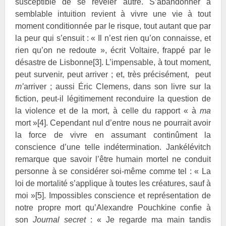
susceptible de se révéler autre. S’abandonner à
semblable intuition revient à vivre une vie à tout
moment conditionnée par le risque, tout autant que par
la peur qui s’ensuit : « Il n’est rien qu’on connaisse, et
rien qu’on ne redoute », écrit Voltaire, frappé par le
désastre de Lisbonne
[3]
. L’impensable, à tout moment,
peut survenir, peut arriver ; et, très précisément, peut
m’
arriver ; aussi Éric Clemens, dans son livre sur la
fiction, peut-il légitimement reconduire la question de
la violence et de la mort, à celle du rapport « à
ma
mort »
[4]
. Cependant nul d’entre nous ne pourrait avoir
la force de vivre en assumant continûment la
conscience d’une telle indétermination. Jankélévitch
remarque que savoir l’être humain mortel ne conduit
personne à se considérer soi-même comme tel : « La
loi de mortalité s’applique à toutes les créatures, sauf à
moi »
[5]
. Impossibles conscience et représentation de
notre propre mort qu’Alexandre Pouchkine confie à
son
Journal secret
: « Je regarde ma main tandis