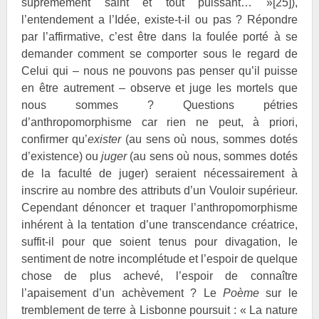
suprêmement saint et tout puissant… »
[25]
),
l’entendement a l’Idée, existe-t-il ou pas ? Répondre
par l’affirmative, c’est être dans la foulée porté à se
demander comment se comporter sous le regard de
Celui qui – nous ne pouvons pas penser qu’il puisse
en être autrement – observe et juge les mortels que
nous sommes ? Questions pétries
d’anthropomorphisme car rien ne peut, à priori,
confirmer qu’
exister
(au sens où nous, sommes dotés
d’existence) ou
juger
(au sens où nous, sommes dotés
de la faculté de juger) seraient nécessairement à
inscrire au nombre des attributs d’un Vouloir supérieur.
Cependant dénoncer et traquer l’anthropomorphisme
inhérent à la tentation d’une transcendance créatrice,
suffit-il pour que soient tenus pour divagation, le
sentiment de notre incomplétude et l’espoir de quelque
chose de plus achevé, l’espoir de connaître
l’apaisement d’un achèvement ? Le
Poème
sur le
tremblement de terre à Lisbonne poursuit : « La nature