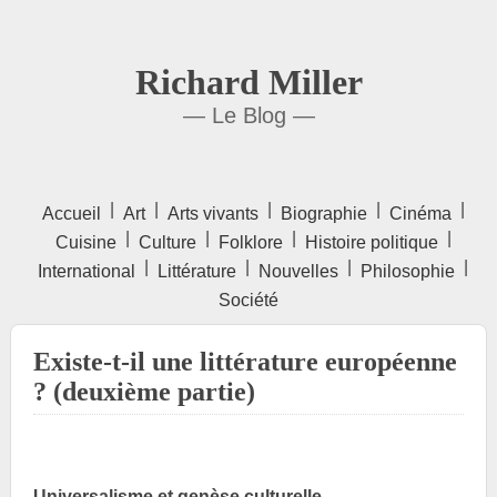
Richard Miller
— Le Blog —
|
|
|
|
|
Accueil
Art
Arts vivants
Biographie
Cinéma
|
|
|
|
Cuisine
Culture
Folklore
Histoire politique
|
|
|
|
International
Littérature
Nouvelles
Philosophie
Société
Existe-t-il une littérature européenne
? (deuxième partie)
Universalisme et genèse culturelle